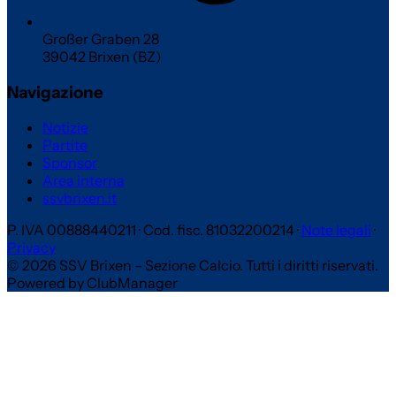
Großer Graben 28
39042 Brixen (BZ)
Navigazione
Notizie
Partite
Sponsor
Area interna
ssvbrixen.it
P. IVA 00888440211
·
Cod. fisc. 81032200214
·
Note legali
·
Privacy
© 2026 SSV Brixen – Sezione Calcio. Tutti i diritti riservati.
Powered by ClubManager