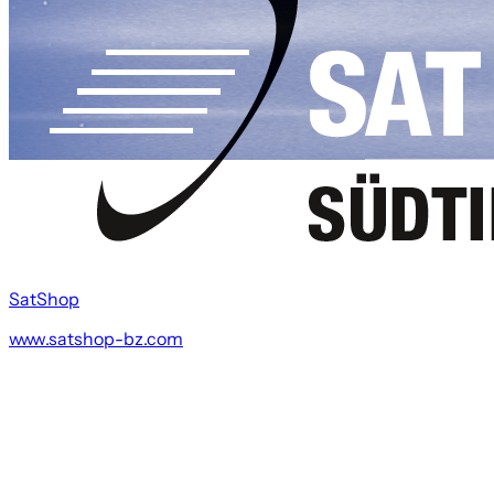
SatShop
www.satshop-bz.com