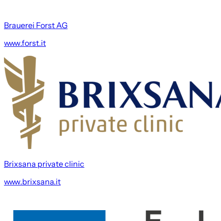
Brauerei Forst AG
www.forst.it
Brixsana private clinic
www.brixsana.it