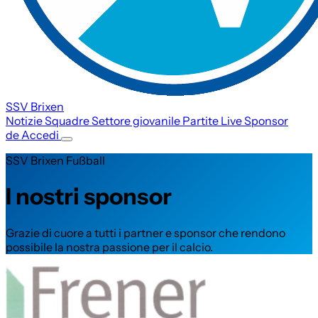
SSV Brixen
Notizie
Squadre
Settore giovanile
Partite
Live
Sponsor
de
Accedi
SSV Brixen Fußball
I nostri sponsor
Grazie di cuore a tutti i partner e sponsor che rendono
possibile la nostra passione per il calcio.