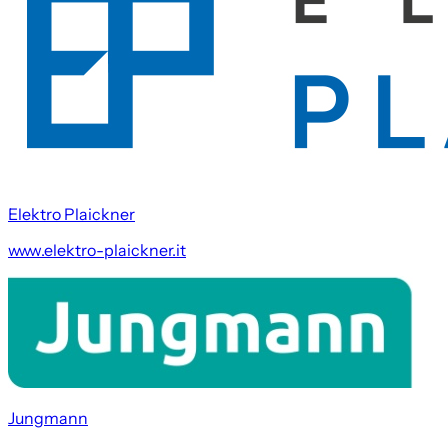
Elektro Plaickner
www.elektro-plaickner.it
Jungmann