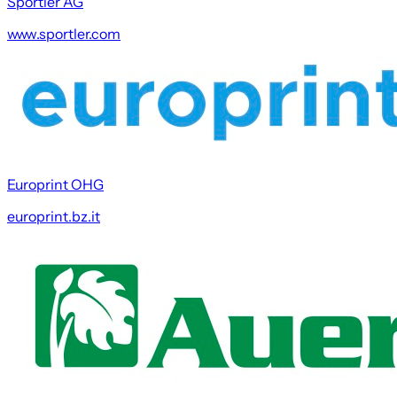
Sportler AG
www.sportler.com
Europrint OHG
europrint.bz.it