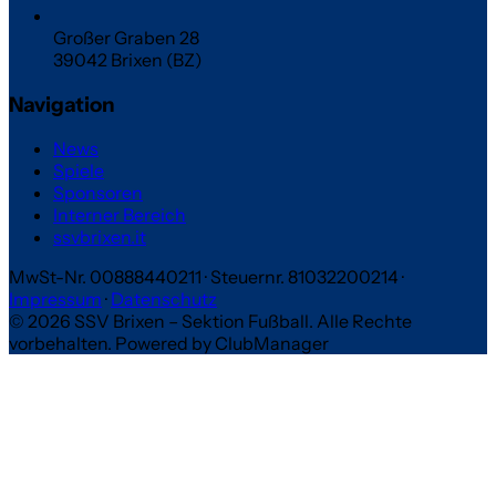
Großer Graben 28
39042 Brixen (BZ)
Navigation
News
Spiele
Sponsoren
Interner Bereich
ssvbrixen.it
MwSt-Nr. 00888440211
·
Steuernr. 81032200214
·
Impressum
·
Datenschutz
© 2026 SSV Brixen – Sektion Fußball. Alle Rechte
vorbehalten.
Powered by ClubManager