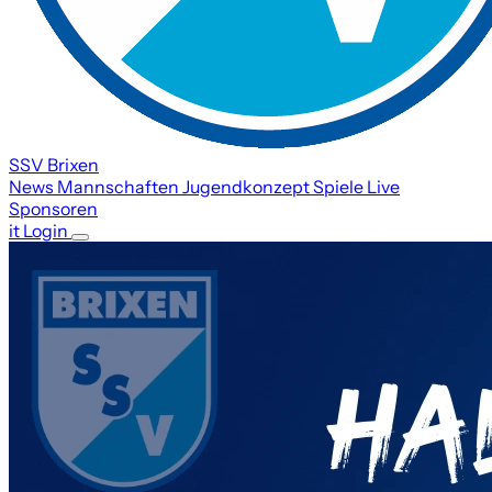
SSV Brixen
News
Mannschaften
Jugendkonzept
Spiele
Live
Sponsoren
it
Login