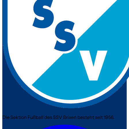
Die Sektion Fußball des SSV Brixen besteht seit 1956.