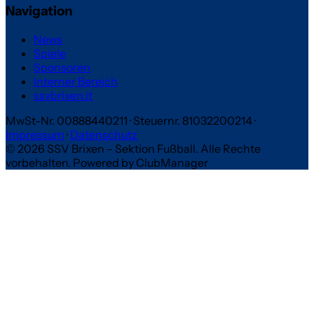
Navigation
News
Spiele
Sponsoren
Interner Bereich
ssvbrixen.it
MwSt-Nr. 00888440211
·
Steuernr. 81032200214
·
Impressum
·
Datenschutz
© 2026 SSV Brixen – Sektion Fußball. Alle Rechte
vorbehalten.
Powered by ClubManager