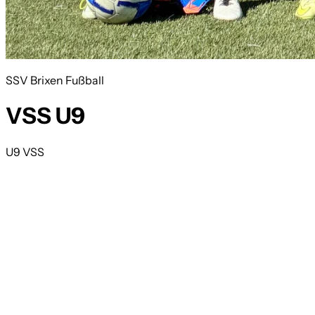
SSV Brixen Fußball
VSS U9
U9 VSS