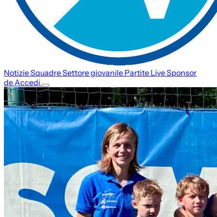
Notizie
Squadre
Settore giovanile
Partite
Live
Sponsor
de
Accedi