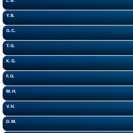
L. B.
Y. B.
G. C.
T. G.
K. G.
F. G.
M. H.
V. H.
D. M.