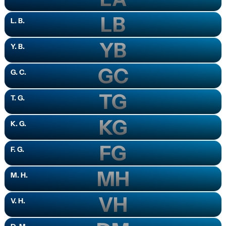
LB
L. B.
YB
Y. B.
GC
G. C.
TG
T. G.
KG
K. G.
FG
F. G.
MH
M. H.
VH
V. H.