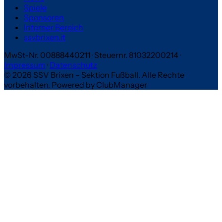
Spiele
Sponsoren
Interner Bereich
ssvbrixen.it
MwSt-Nr. 00888440211
·
Steuernr. 81032200214
·
Impressum
·
Datenschutz
© 2026 SSV Brixen – Sektion Fußball. Alle Rechte
vorbehalten.
Powered by ClubManager