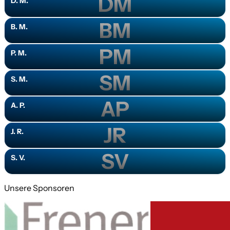
DM
D. M.
BM
B. M.
PM
P. M.
SM
S. M.
AP
A. P.
JR
J. R.
SV
S. V.
Unsere Sponsoren