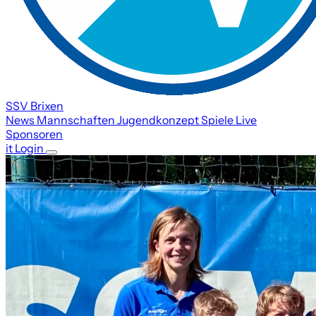
SSV Brixen
News
Mannschaften
Jugendkonzept
Spiele
Live
Sponsoren
it
Login