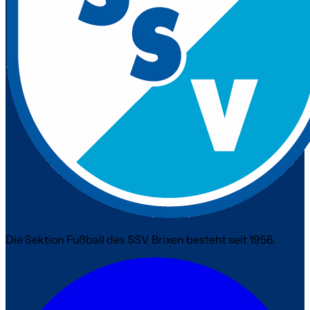
Die Sektion Fußball des SSV Brixen besteht seit 1956.