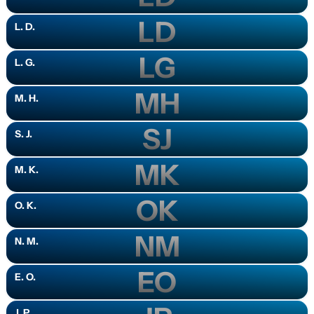
LD
L. D.
LG
L. G.
MH
M. H.
SJ
S. J.
MK
M. K.
OK
O. K.
NM
N. M.
EO
E. O.
J. P.