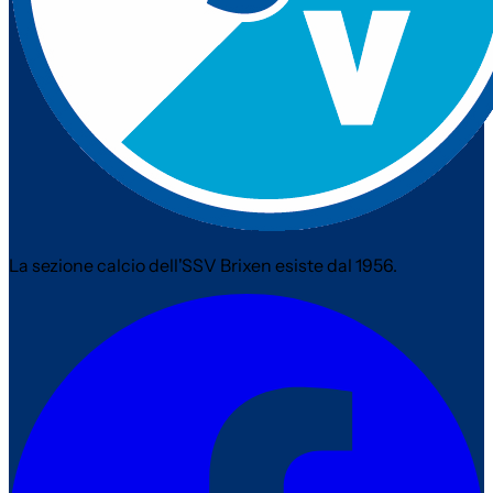
La sezione calcio dell'SSV Brixen esiste dal 1956.