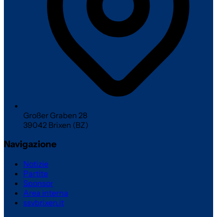
Großer Graben 28
39042 Brixen (BZ)
Navigazione
Notizie
Partite
Sponsor
Area interna
ssvbrixen.it