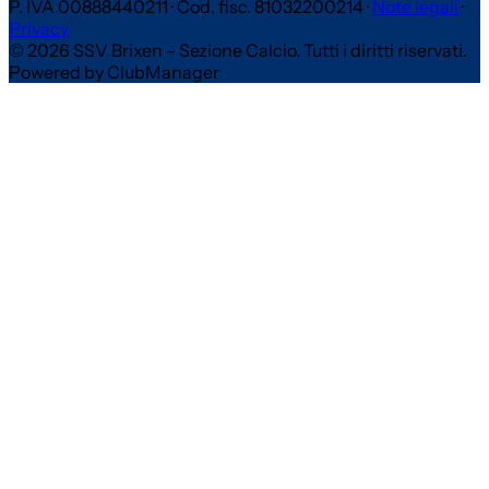
P. IVA 00888440211
·
Cod. fisc. 81032200214
·
Note legali
·
Privacy
© 2026 SSV Brixen – Sezione Calcio. Tutti i diritti riservati.
Powered by ClubManager