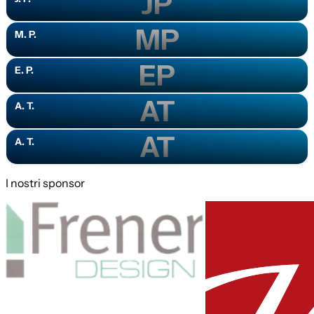
JP
MP
M. P.
EP
E. P.
AT
A. T.
AT
A. T.
I nostri sponsor