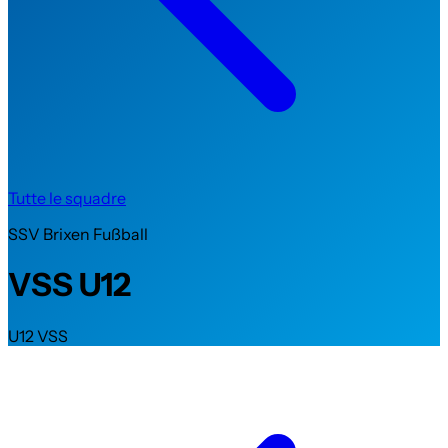
Tutte le squadre
SSV Brixen Fußball
VSS U12
U12 VSS