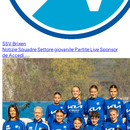
SSV Brixen
Notizie
Squadre
Settore giovanile
Partite
Live
Sponsor
de
Accedi