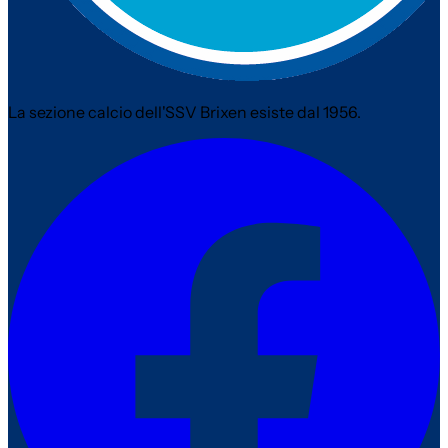
La sezione calcio dell'SSV Brixen esiste dal 1956.