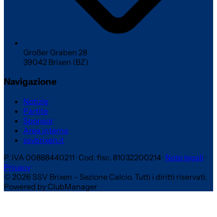
Großer Graben 28
39042 Brixen (BZ)
Navigazione
Notizie
Partite
Sponsor
Area interna
ssvbrixen.it
P. IVA 00888440211
·
Cod. fisc. 81032200214
·
Note legali
·
Privacy
© 2026 SSV Brixen – Sezione Calcio. Tutti i diritti riservati.
Powered by ClubManager