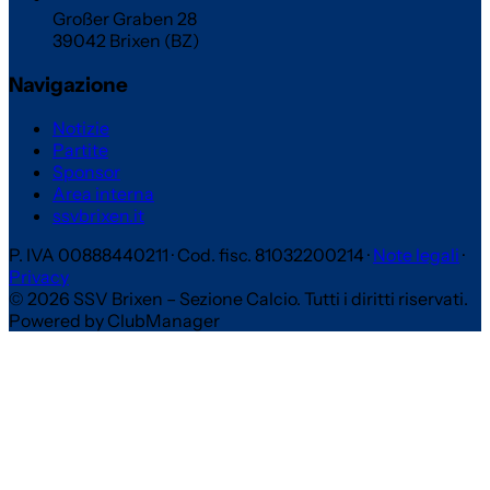
Großer Graben 28
39042 Brixen (BZ)
Navigazione
Notizie
Partite
Sponsor
Area interna
ssvbrixen.it
P. IVA 00888440211
·
Cod. fisc. 81032200214
·
Note legali
·
Privacy
© 2026 SSV Brixen – Sezione Calcio. Tutti i diritti riservati.
Powered by ClubManager