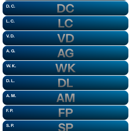
DC
D. C.
LC
L. C.
VD
V. D.
AG
A. G.
WK
W. K.
DL
D. L.
AM
A. M.
FP
F. P.
SP
S. P.