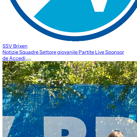
SSV Brixen
Notizie
Squadre
Settore giovanile
Partite
Live
Sponsor
de
Accedi