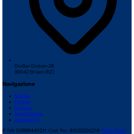
Großer Graben 28
39042 Brixen (BZ)
Navigazione
Notizie
Partite
Sponsor
Area interna
ssvbrixen.it
P. IVA 00888440211
·
Cod. fisc. 81032200214
·
Note legali
·