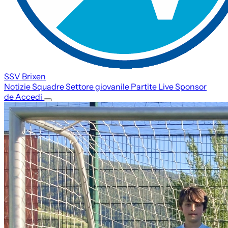
SSV Brixen
Notizie
Squadre
Settore giovanile
Partite
Live
Sponsor
de
Accedi