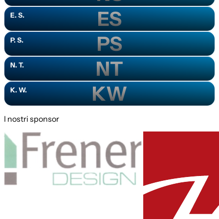
ES
E. S.
PS
P. S.
NT
N. T.
KW
K. W.
I nostri sponsor