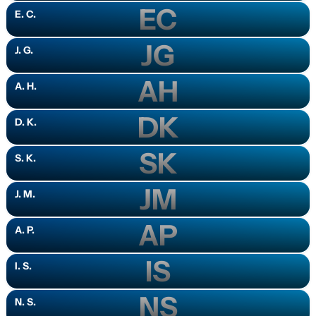
EC
E. C.
JG
J. G.
AH
A. H.
DK
D. K.
SK
S. K.
JM
J. M.
AP
A. P.
IS
I. S.
NS
N. S.