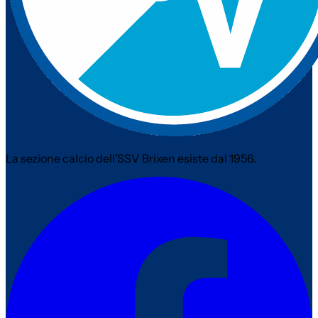
La sezione calcio dell'SSV Brixen esiste dal 1956.