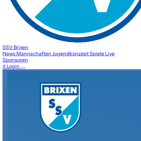
SSV Brixen
News
Mannschaften
Jugendkonzept
Spiele
Live
Sponsoren
it
Login