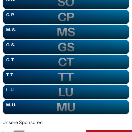
SO
CP
C. P.
MS
M. S.
GS
G. S.
CT
C. T.
TT
T. T.
LU
L. U.
MU
M. U.
Unsere Sponsoren