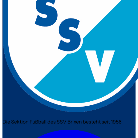
Die Sektion Fußball des SSV Brixen besteht seit 1956.