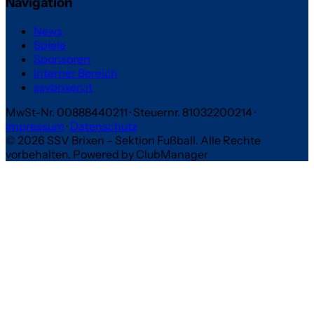
Navigation
News
Spiele
Sponsoren
Interner Bereich
ssvbrixen.it
MwSt-Nr. 00888440211
·
Steuernr. 81032200214
·
Impressum
·
Datenschutz
© 2026 SSV Brixen – Sektion Fußball. Alle Rechte
vorbehalten.
Powered by ClubManager