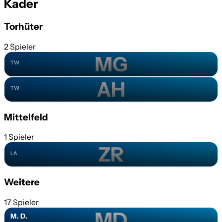
Kader
Torhüter
2 Spieler
M. G.
MG
TW
A. H.
AH
TW
Mittelfeld
1 Spieler
Z. R.
ZR
LA
Weitere
17 Spieler
MD
M. D.