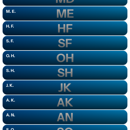
ME
M. E.
HF
H. F.
SF
S. F.
OH
O. H.
SH
S. H.
JK
J. K.
AK
A. K.
AN
A. N.
S. O.