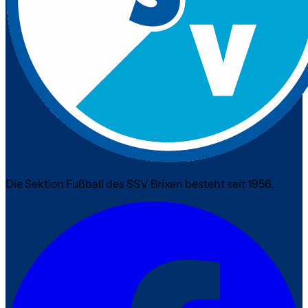
Die Sektion Fußball des SSV Brixen besteht seit 1956.