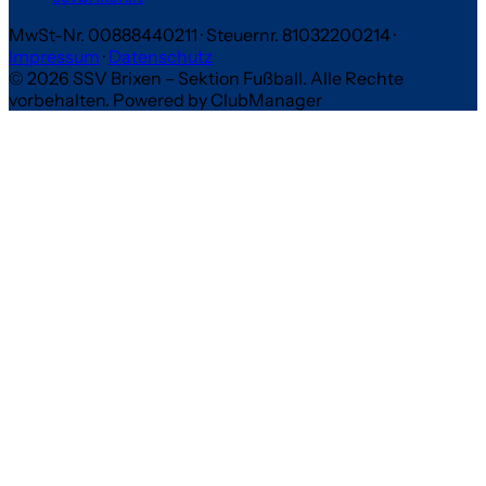
MwSt-Nr. 00888440211
·
Steuernr. 81032200214
·
Impressum
·
Datenschutz
© 2026 SSV Brixen – Sektion Fußball. Alle Rechte
vorbehalten.
Powered by ClubManager