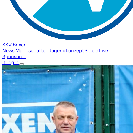
SSV Brixen
News
Mannschaften
Jugendkonzept
Spiele
Live
Sponsoren
it
Login