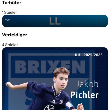
Torhüter
#1
1 Spieler
L. L.
LL
TW
Verteidiger
4 Spieler