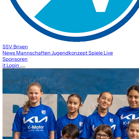
SSV Brixen
News
Mannschaften
Jugendkonzept
Spiele
Live
Sponsoren
it
Login