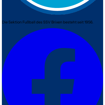
Die Sektion Fußball des SSV Brixen besteht seit 1956.