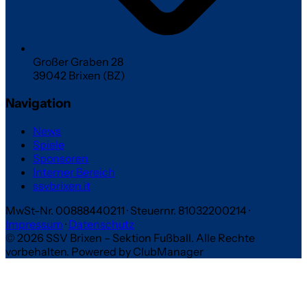
Großer Graben 28
39042 Brixen (BZ)
Navigation
News
Spiele
Sponsoren
Interner Bereich
ssvbrixen.it
MwSt-Nr. 00888440211
·
Steuernr. 81032200214
·
Impressum
·
Datenschutz
© 2026 SSV Brixen – Sektion Fußball. Alle Rechte
vorbehalten.
Powered by ClubManager