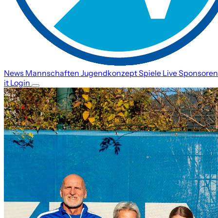
News
Mannschaften
Jugendkonzept
Spiele
Live
Sponsoren
it
Login